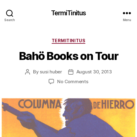
TermiTinitus
Search
Menu
Categories
TERMITINITUS
Bahö Books on Tour
By
susi huber
August 30, 2013
Post
Post
author
date
on
No Comments
Bahö
Books
on
Tour