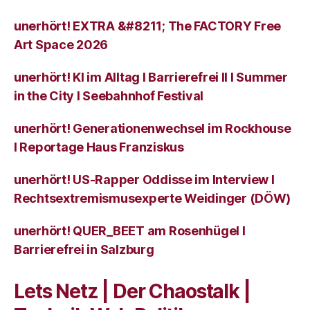
unerhört! EXTRA &#8211; The FACTORY Free
Art Space 2026
unerhört! KI im Alltag I Barrierefrei II I Summer
in the City I Seebahnhof Festival
unerhört! Generationenwechsel im Rockhouse
I Reportage Haus Franziskus
unerhört! US-Rapper Oddisse im Interview I
Rechtsextremismusexperte Weidinger (DÖW)
unerhört! QUER_BEET am Rosenhügel I
Barrierefrei in Salzburg
Lets Netz | Der Chaostalk |