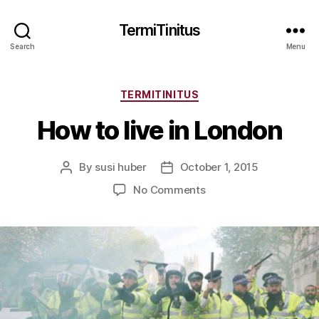
TermiTinitus
Search
Menu
Categories
TERMITINITUS
How to live in London
By
susi huber
October 1, 2015
Post
Post
author
date
on
No Comments
How
to
live
in
London