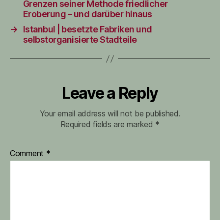
Grenzen seiner Methode friedlicher
Eroberung – und darüber hinaus
→
Istanbul | besetzte Fabriken und
selbstorganisierte Stadteile
Leave a Reply
Your email address will not be published.
Required fields are marked
*
Comment
*