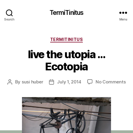
TermiTinitus
Search
Menu
Categories
TERMITINITUS
live the utopia …
Ecotopia
on
By
susi huber
July 1, 2014
No Comments
Post
Post
live
author
date
the
uto
…
Eco