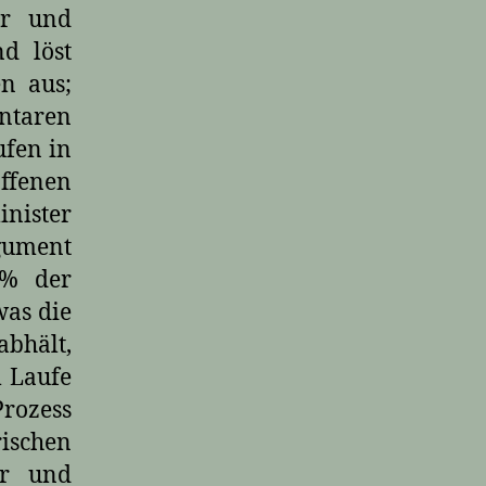
er und
d löst
en aus;
ntaren
ufen in
offenen
nister
rgument
 % der
was die
abhält,
m Laufe
rozess
rischen
er und