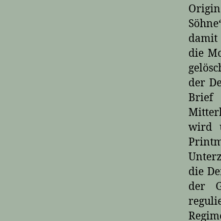
Origi
Söhne
damit 
die M
gelösc
der De
Brief
Mitter
wird 
Printm
Unterz
die De
der G
reguli
Regim