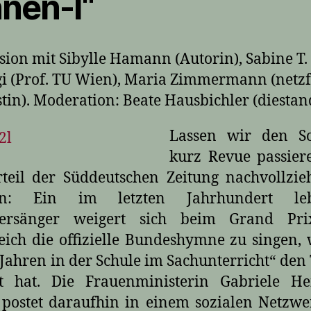
nnen-I“
sion mit Sibylle Hamann (Autorin), Sabine T.
i (Prof. TU Wien), Maria Zimmermann (netz
stin). Moderation: Beate Hausbichler (diesta
Lassen wir den 
kurz Revue passier
teil der Süddeutschen Zeitung nachvollzi
en: Ein im letzten Jahrhundert leb
gersänger weigert sich beim Grand Pr
eich die offizielle Bundeshymne zu singen, 
 Jahren in der Schule im Sachunterricht“ den 
nt hat. Die Frauenministerin Gabriele Hei
postet daraufhin in einem sozialen Netzw