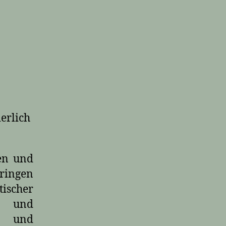
erlich
ien und
dringen
ischer
n und
on und