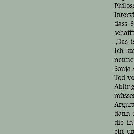
Philo
Interv
dass S
schaff
„Das i
Ich k
nennen
Sonja 
Tod vo
Ablin
müssen
Argume
dann 
die i
ein un