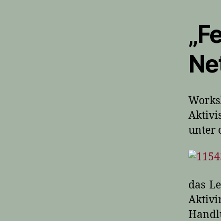
„F
Net
Works
Aktivi
unter 
das L
Akti
Handl