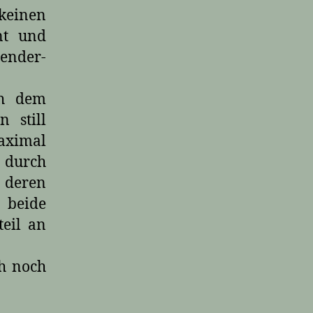
 keinen
nt und
ender-
ch dem
n still
aximal
. durch
 deren
s beide
teil an
ch noch