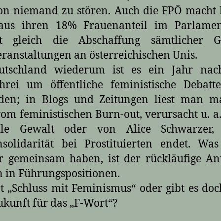
on niemand zu stören. Auch die FPÖ macht
aus ihren 18% Frauenanteil im Parlame
rt gleich die Abschaffung sämtlicher G
ranstaltungen an österreichischen Unis.
utschland wiederum ist es ein Jahr na
hrei um öffentliche feministische Debatte
den; in Blogs und Zeitungen liest man m
om feministischen Burn-out, verursacht u. a
elle Gewalt oder von Alice Schwarzer,
solidarität bei Prostituierten endet. Wa
 gemeinsam haben, ist der rückläufige An
 in Führungspositionen.
tzt „Schluss mit Feminismus“ oder gibt es do
ukunft für das „F-Wort“?