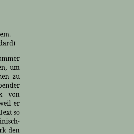
fem.
ndard)
Sommer
en, um
ehen zu
ender
ix von
weil er
Text so
nisch-
erk den