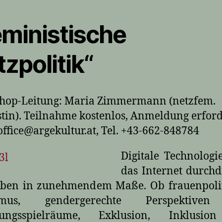
eministische
zpolitik“
hop-Leitung: Maria Zimmermann (netzfem.
stin). Teilnahme kostenlos, Anmeldung erford
office@argekultur.at, Tel. +43-662-848784
Digitale Technolog
das Internet durch
eben in zunehmendem Maße. Ob frauenpolit
vimus, gendergerechte Perspektive
ungsspielräume, Exklusion, Inklusi