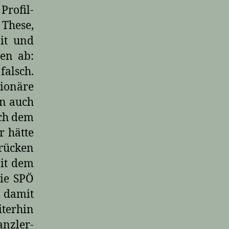
rofil-
 These,
zit und
uen ab:
falsch.
ionäre
nn auch
ach dem
r hätte
rücken
Mit dem
die SPÖ
 damit
terhin
anzler-