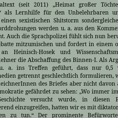
naltext (seit 2011) „Heimat großer Töcht
“ als Lernhilfe für den Unbelehrbaren un
einen sexistischen Shitstorm sondergleich
orddrohungen werden u. a. aus den Komme
ht. Auch die Sprachpolizei fühlt sich nun ber
batte mitzumischen und fordert in einem 
 an Heinisch-Hosek und Wissenschaftsmi
lehner die Abschaffung des Binnen-I. Als A
u. a. ins Treffen geführt, dass nur 0,5
edien getrennt geschlechtlich formulieren, 
eichnerInnen des Briefes aber nicht davon 
mokratie gefährdet zu sehen: „Wo immer i
eschichte versucht wurde, in diesen P
erend einzugreifen, hatten wir es mit diktato
en zu tun.“ Der prominente Befürwort