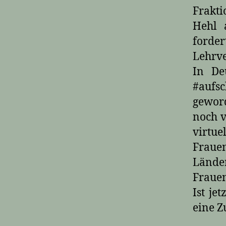
Frakti
Hehl 
forde
Lehrve
In De
#aufsc
gewor
noch v
virtu
Frauen
Länder
Frauen
Ist je
eine Z