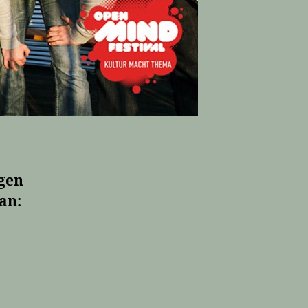
gen
an: