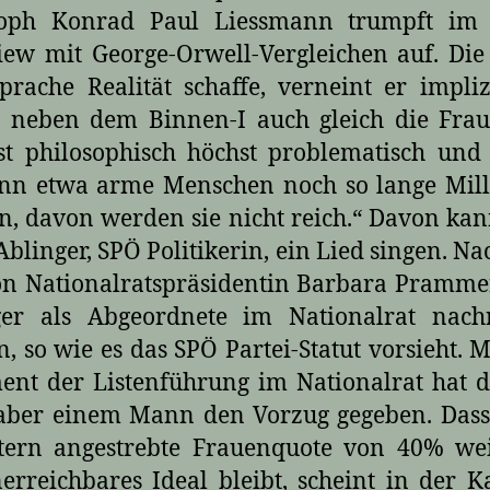
soph Konrad Paul Liessmann trumpft im P
iew mit George-Orwell-Vergleichen auf. Die
prache Realität schaffe, verneint er impli
t neben dem Binnen-I auch gleich die Fra
st philosophisch höchst problematisch und 
ann etwa arme Menschen noch so lange Mill
, davon werden sie nicht reich.“ Davon ka
Ablinger, SPÖ Politikerin, ein Lied singen. N
n Nationalratspräsidentin Barbara Pramme
ger als Abgeordnete im Nationalrat nach
, so wie es das SPÖ Partei-Statut vorsieht. 
nt der Listenführung im Nationalrat hat 
aber einem Mann den Vorzug gegeben. Dass
ntern angestrebte Frauenquote von 40% wei
erreichbares Ideal bleibt, scheint in der K