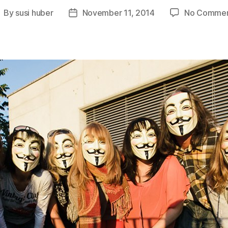
By
susi huber
November 11, 2014
No Commen
ost
Post
uthor
date