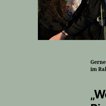
Gerne
im Ra
„W