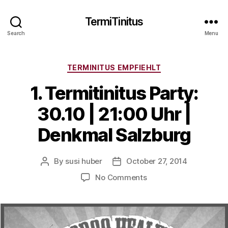
TermiTinitus
Search
Menu
Categories
TERMINITUS EMPFIEHLT
1. Termitinitus Party:
30.10 | 21:00 Uhr |
Denkmal Salzburg
By
susi huber
October 27, 2014
Post
Post
author
date
on
No Comments
1.
Termitinitus
Party:
30.10