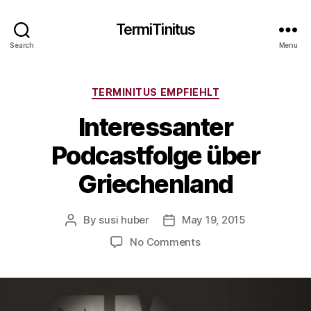
TermiTinitus
Search
Menu
Categories
TERMINITUS EMPFIEHLT
Interessanter
Podcastfolge über
Griechenland
By
susi huber
May 19, 2015
Post
Post
author
date
on
No Comments
Interessanter
Podcastfolge
über
Griechenland