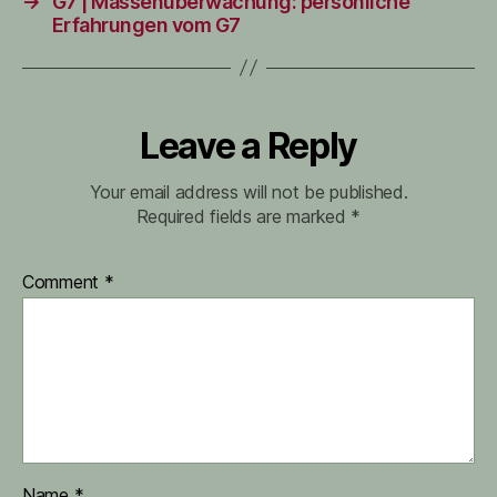
→
G7 | Massenüberwachung: persönliche
Erfahrungen vom G7
Leave a Reply
Your email address will not be published.
Required fields are marked
*
Comment
*
Name
*