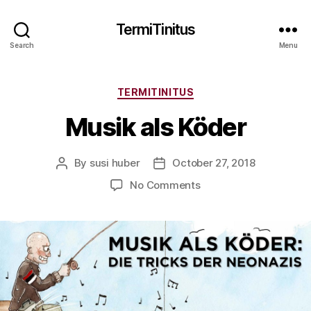
TermiTinitus
Search
Menu
Categories
TERMITINITUS
Musik als Köder
By
susi huber
October 27, 2018
Post
Post
author
date
on
No Comments
Musik
als
Köder