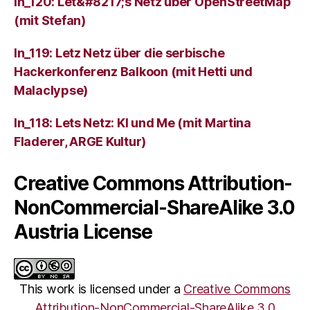
ln_120: Let&#8217;s Netz über OpenStreetMap
(mit Stefan)
ln_119: Letz Netz über die serbische
Hackerkonferenz Balkoon (mit Hetti und
Malaclypse)
ln_118: Lets Netz: KI und Me (mit Martina
Fladerer, ARGE Kultur)
Creative Commons Attribution-
NonCommercial-ShareAlike 3.0
Austria License
This work is licensed under a
Creative Commons
Attribution-NonCommercial-ShareAlike 3.0