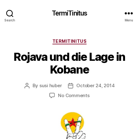
TermiTinitus
Search
Menu
Categories
TERMITINITUS
Rojava und die Lage in
Kobane
By
susi huber
October 24, 2014
Post
Post
author
date
on
No Comments
Rojava
und
die
Lage
in
Kobane