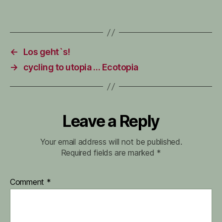
←
Los geht`s!
→
cycling to utopia … Ecotopia
Leave a Reply
Your email address will not be published.
Required fields are marked
*
Comment
*