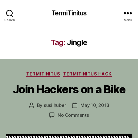
TermiTinitus
Search
Menu
Tag:
Jingle
Categories
TERMITINITUS
TERMITINITUS HACK
Join Hackers on a Bike
By
susi huber
May 10, 2013
Post
Post
author
date
on
No Comments
Join
Hackers
on