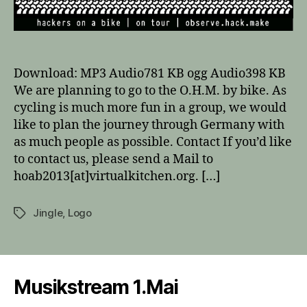
a
Bike
Download: MP3 Audio781 KB ogg Audio398 KB
We are planning to go to the O.H.M. by bike. As
cycling is much more fun in a group, we would
like to plan the journey through Germany with
as much people as possible. Contact If you’d like
to contact us, please send a Mail to
hoab2013[at]virtualkitchen.org. […]
Jingle
,
Logo
Tags
Musikstream 1.Mai