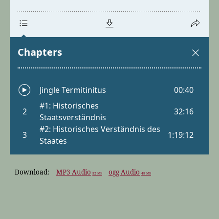
Download:
MP3 Audio
ogg Audio
52 MB
48 MB