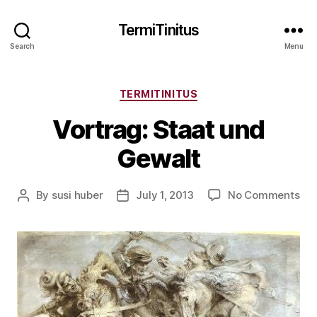
TermiTinitus
Search
Menu
Categories
TERMITINITUS
Vortrag: Staat und
Gewalt
on
By
susi huber
July 1, 2013
No Comments
Post
Post
Vor
author
date
Sta
un
Gew