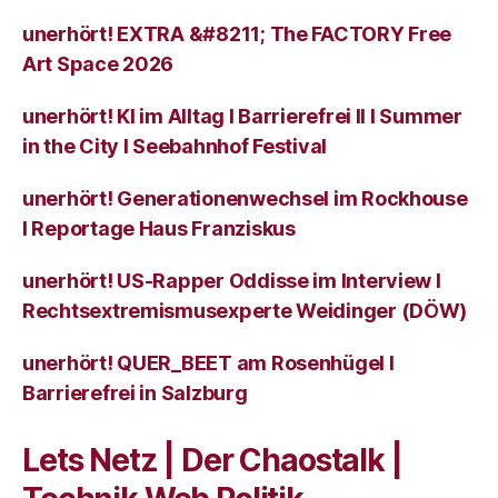
unerhört! EXTRA &#8211; The FACTORY Free
Art Space 2026
unerhört! KI im Alltag I Barrierefrei II I Summer
in the City I Seebahnhof Festival
unerhört! Generationenwechsel im Rockhouse
I Reportage Haus Franziskus
unerhört! US-Rapper Oddisse im Interview I
Rechtsextremismusexperte Weidinger (DÖW)
unerhört! QUER_BEET am Rosenhügel I
Barrierefrei in Salzburg
Lets Netz | Der Chaostalk |